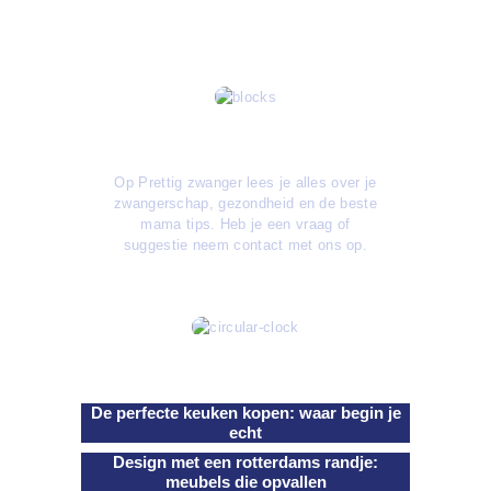
Over ons
Op Prettig zwanger lees je alles over je
zwangerschap, gezondheid en de beste
mama tips. Heb je een vraag of
suggestie neem contact met ons op.
Artikelen
De perfecte keuken kopen: waar begin je
echt
Design met een rotterdams randje:
meubels die opvallen