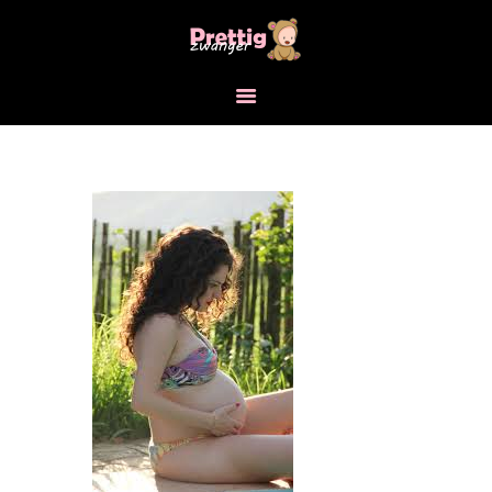
HOME
ZWANGERSCHAP
BABY
VOOR VROUWEN
BLOG
TIPS
FOTO’S
CONTACT