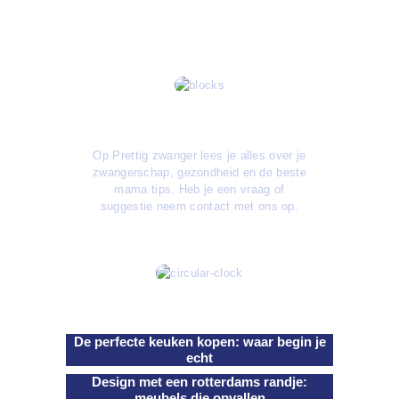
Over ons
Op Prettig zwanger lees je alles over je
zwangerschap, gezondheid en de beste
mama tips. Heb je een vraag of
suggestie neem contact met ons op.
Artikelen
De perfecte keuken kopen: waar begin je
echt
Design met een rotterdams randje:
meubels die opvallen